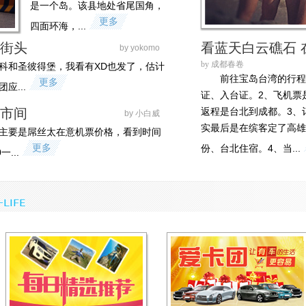
是一个岛。该县地处省尾国角，
更多
四面环海，...
斯街头
看蓝天白云礁石 
by yokomo
by 成都春卷
科和圣彼得堡，我看有XD也发了，估计
前往宝岛台湾的行程
更多
应...
证、入台证。2、飞机票
城市间
返程是台北到成都。3、
by 小白威
实最后是在缤客定了高雄
主要是屌丝太在意机票价格，看到时间
更多
份、台北住宿。4、当...
...