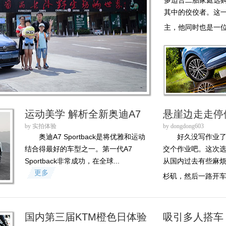
多适合二胎家庭选
其中的佼佼者。这
主，他同时也是一位
运动美学 解析全新奥迪A7
悬崖边走走停
by 实拍体验
by dongdong603
奥迪A7 Sportback是将优雅和运动
好久没写作业
结合得最好的车型之一。第一代A7
交个作业吧。这次
Sportback非常成功，在全球...
从国内过去有些麻
更多
杉矶，然后一路开车经
国内第三届KTM橙色日体验
吸引多人搭车