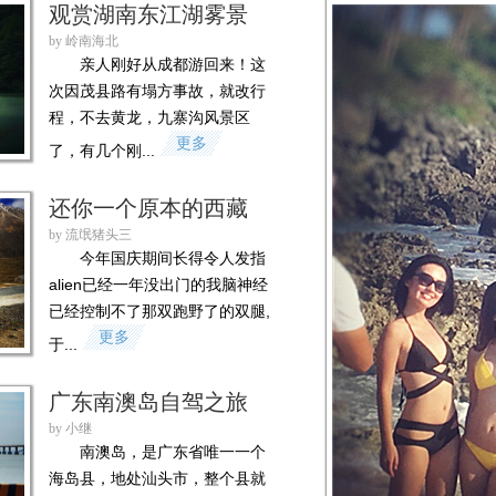
观赏湖南东江湖雾景
by 岭南海北
亲人刚好从成都游回来！这
次因茂县路有塌方事故，就改行
程，不去黄龙，九寨沟风景区
更多
了，有几个刚...
还你一个原本的西藏
by 流氓猪头三
今年国庆期间长得令人发指
alien已经一年没出门的我脑神经
已经控制不了那双跑野了的双腿,
更多
于...
广东南澳岛自驾之旅
by 小继
南澳岛，是广东省唯一一个
海岛县，地处汕头市，整个县就