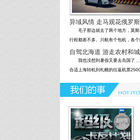
第193期
第192期
异域风情 走马观花俄罗
第191期
毛子那边就去了两个地方，莫斯
第190期
行程都差不多。川航有个包机，各个团
自驾北海道 游走农村和
第189期
我也没想到暑假又要去岛国了，
第188期
合适上海转机到札幌的往返机票2500一
第187期
第186期
第185期
第184期
第183期
第182期