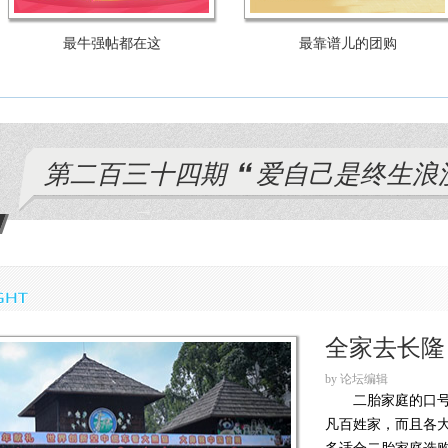
最牛强帖都在这
最靠谱儿的团购
第二百三十四期
爱自己是终生浪
全家去长隆
by 论坛编辑
二胎家庭的口
凡百姓家，而且各