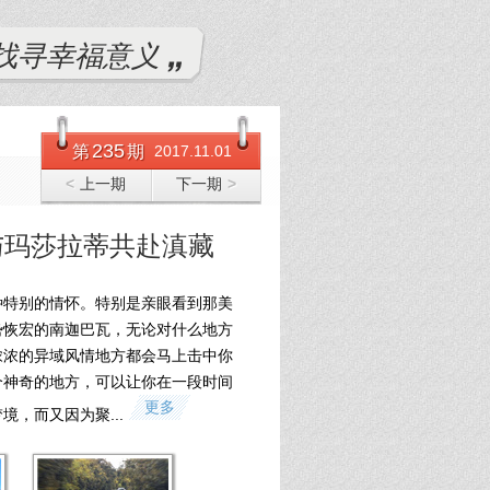
找寻幸福意义
235
第
期
2017.11.01
<
上一期
下一期
>
与玛莎拉蒂共赴滇藏
种特别的情怀。特别是亲眼看到那美
势恢宏的南迦巴瓦，无论对什么地方
浓浓的异域风情地方都会马上击中你
个神奇的地方，可以让你在一段时间
更多
境，而又因为聚...