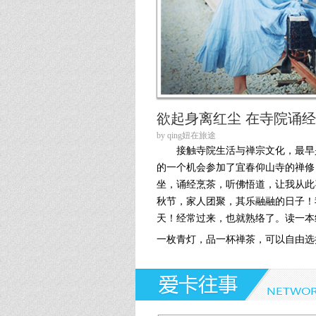
第215期
第214期
第213期
第212期
欲起身离红尘 在寺院诵
第211期
by qing妞在旅途
接触寺院生活与禅宗文化，最早是
第210期
的一个机会参加了宜春仰山寺的禅修
坐，诵经烹茶，听佛悟道，让我从此
第209期
秋节，家人团聚，其乐融融的日子！
第208期
天！经常过来，也就熟络了。读一本
一枚青灯，品一杯禅茶，可以自由选择
第207期
第206期
第205期