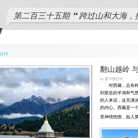
第二百三十五期
跨过山和大海，
翻山越岭 
by 爱卡旅行社
对西藏，总有
到窒息的羊湖和气
的人来说，这充满
的内心。西藏是一
里神情恍惚，如入梦