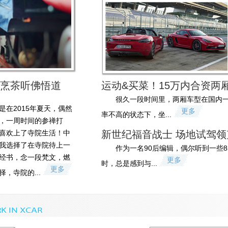
经烹茶听佛悟道
运动&买菜！15万内合资两
很久一段时间里，两厢车型在国内
在2015年夏天，偶然
更多
率不高的状态下，坐...
，一周时间的参禅打
喜欢上了寺院生活！中
新世纪福音战士 场地试驾领
我选择了在寺院待上一
作为一名90后编辑，偶尔听到一些8
经书，念一段梵文，燃
更多
时，总是感到与...
更多
，寺院的...