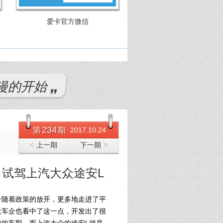
爱卡官方微信
漫的开始
234
第
期
2017.10.24
<
上一期
下一期
>
 试驾上汽大众途安L
号随着政策的放开，更多地走进了平
大车企也看中了这一点，开发出了很