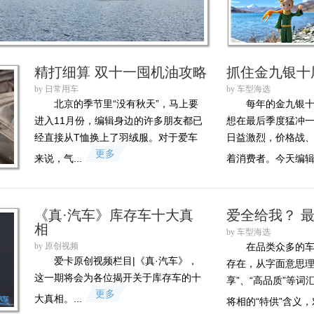
精打细算 双十一囤机油攻略
抓住金九银十
by 日常用车
by 车型海选
北京的季节里“没有秋天”，马上要
每年的金九银
进入11月份，编辑身边的许多朋友都已
想在最后季度猛冲
经直接从T恤换上了羽绒服。对于爱车
日益激烈，价格战
更多
来说，气...
着消费者。今天编辑就
《真·汽车》库存车十大真
爱全给我？ 
相
by 车型海选
by 原创视频
在品类众多的
爱卡原创视频栏目|《真·汽车》，
存在，从字面意思理
这一期将会为各位揭开关于库存车的十
享”、“高品质”等
更多
大真相。...
将相的“特供”含义，对