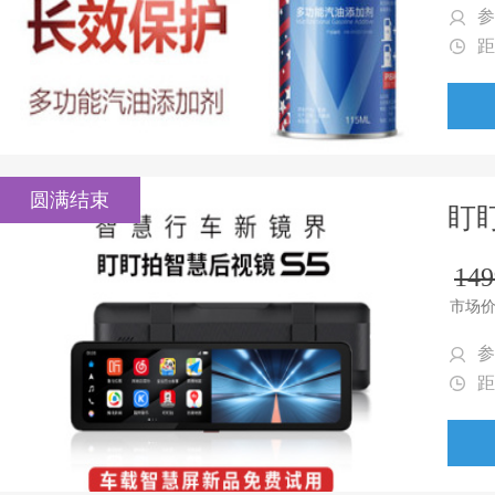
参
距
圆满结束
盯
149
市场
参
距