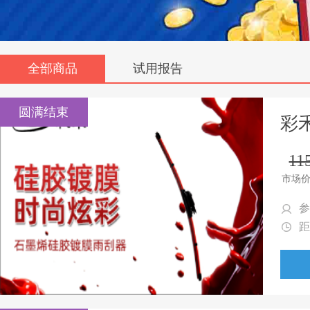
全部商品
试用报告
圆满结束
彩
11
市场
参
距