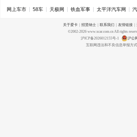
网上车市
58车
天极网
铁血军事
太平洋汽车网
关于爱卡
|
招贤纳士
|
联系我们
|
友情链接
|
©2002-
2026
www.xcar.com.cn All rig
沪ICP备2026012155号-1
沪公网
互联网违法和不良信息举报方式：电话：02