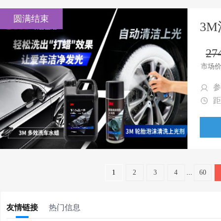
圆满结束
3
27
市场
参
距
1
2
3
4
...
60
友情链接
热门信息