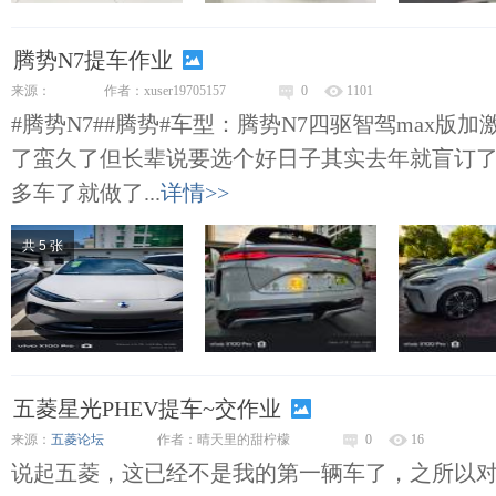
腾势N7提车作业
来源：
作者：xuser19705157
0
1101
#腾势N7##腾势#车型：腾势N7四驱智驾max版加
了蛮久了但长辈说要选个好日子其实去年就盲订了
多车了就做了...
详情>>
共 5 张
五菱星光PHEV提车~交作业
来源：
五菱论坛
作者：晴天里的甜柠檬
0
16
说起五菱，这已经不是我的第一辆车了，之所以