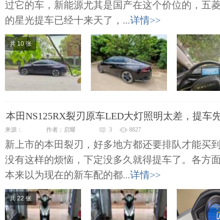
过它的车，新能源尤其是国产在这个价位的，五
的星光提车已经十来天了，...
详情>>
共 10 张
本田NS125RX裂刃原车LED大灯照明太差，提车
来源：
作者：启耀
3
8827
新上市的本田裂刃，好多地方都还要排队才能买
没有这样的烦恼，下定没多久就得提车了。各方
本来以为现在的新车配的都...
详情>>
共 22 张