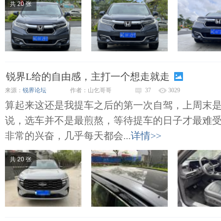
共 20 张
锐界L给的自由感，主打一个想走就走
来源：
锐界论坛
作者：山乞哥哥
37
3029
算起来这还是我提车之后的第一次自驾，上周末
说，选车并不是最煎熬，等待提车的日子才最难
非常的兴奋，几乎每天都会...
详情>>
共 20 张