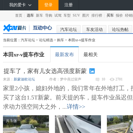
我的爱卡
登录
注册
首页
|
选车
新车
导购
试驾
车型
SUV
图片
排行榜
|
买车
报价
经销
汽车论坛
车友活动
论坛热帖
当前位置：
汽车论坛
>
论坛精选
>
购车
> 本田xr-v提车作业
本田xr-v提车作业
最新发布
最相关
提车了，家有儿女选高强度新蒙
来源：
新蒙迪欧论坛
作者：梦中燕过留声
10
2701
家里2小孩，媳妇外地的，我们常年在外地打工，
买了这台1.5T新蒙。前天提的车，提车作业虽迟
求动力强空间大之外，...
详情>>
共 5 张