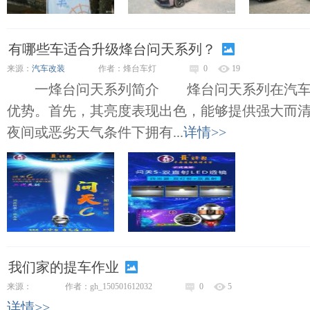
有哪些车适合升级烽台问天系列？
来源：
汽车改装
作者：烽台车灯
0
19
一烽台问天系列简介 烽台问天系列在汽车
优势。首先，其亮度表现出色，能够提供强大而
夜间或恶劣天气条件下拥有...
详情>>
我们家的提车作业
来源：
作者：gh_150501612032
0
5
详情>>