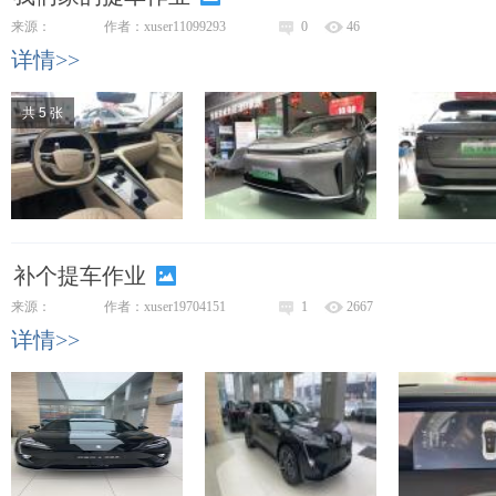
来源：
作者：xuser11099293
0
46
详情>>
共 5 张
补个提车作业
来源：
作者：xuser19704151
1
2667
详情>>