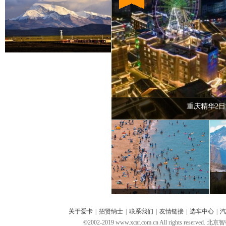
重庆精华2日
关于爱卡
|
招贤纳士
|
联系我们
|
友情链接
|
选车中心
|
汽
©2002-2019 www.xcar.com.cn All rights 