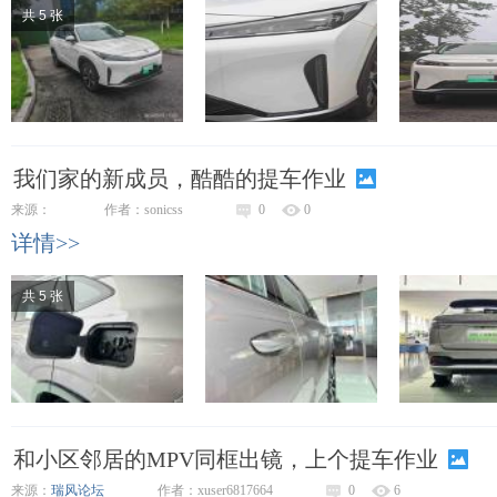
共 5 张
我们家的新成员，酷酷的提车作业
来源：
作者：sonicss
0
0
详情>>
共 5 张
和小区邻居的MPV同框出镜，上个提车作业
来源：
瑞风论坛
作者：xuser6817664
0
6