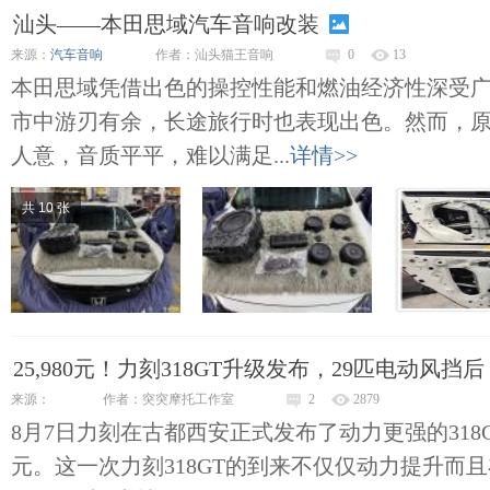
汕头——本田思域汽车音响改装
来源：
汽车音响
作者：汕头猫王音响
0
13
本田思域凭借出色的操控性能和燃油经济性深受
市中游刃有余，长途旅行时也表现出色。然而，
人意，音质平平，难以满足...
详情>>
共 10 张
25,980元！力刻318GT升级发布，29匹电动风挡后
来源：
作者：突突摩托工作室
2
2879
8月7日力刻在古都西安正式发布了动力更强的318GT
元。这一次力刻318GT的到来不仅仅动力提升而