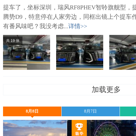
提车了，坐标深圳，瑞风RF8PHEV智聆旗舰型
腾势D9，特意停在人家旁边，同框出镜上个提车
有番风味吧？我没考虑...
详情>>
共 19 张
加载更多
8月8日
8月7日