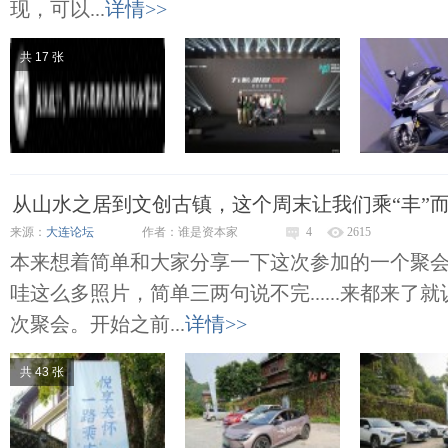
现，可以...
详情>>
共 17 张
从山水之居到文创古镇，这个周末让我们乘“丰”
来源：
大连论坛
作者：谁是资本家
4
2615
本来想着简单和大家分享一下这次参加的一个聚
哇这么多照片，简单三两句说不完......来都来
次聚会。开始之前...
详情>>
共 43 张