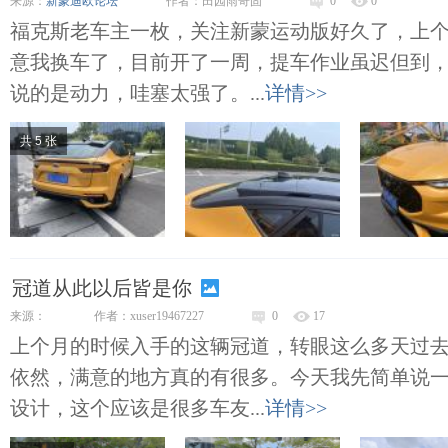
来源：
新蒙迪欧论坛
作者：田园雨奇固
0
0
福克斯老车主一枚，关注新蒙运动版好久了，上
意我换车了，目前开了一周，提车作业虽迟但到
说的是动力，哇塞太强了。...
详情>>
共 5 张
冠道从此以后皆是你
来源：
作者：xuser19467227
0
17
上个月的时候入手的这辆冠道，转眼这么多天过
依然，满意的地方真的有很多。今天我先简单说
设计，这个应该是很多车友...
详情>>