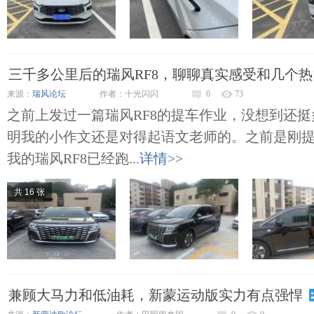
三千多公里后的瑞风RF8，聊聊真实感受和几个
来源：
瑞风论坛
作者：十光闪闪
0
73
之前上发过一篇瑞风RF8的提车作业，没想到还
明我的小作文还是对得起语文老师的。之前是刚提
我的瑞风RF8已经跑...
详情>>
共 16 张
兼顾大马力和低油耗，新蒙运动版实力有点强悍