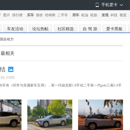
手机爱卡
V
图片
排行榜
|
买车
报价
经销商
二手车
|
用车
机油
轮胎
|
发现
科技
视觉
|
车友活动
论坛热帖
社区精选
自 驾 游
爱卡黑板
拉混合动力
最相关
小结
23201
车有（经常与亲属家车互用），第一代福克斯1.8手动二手第一代polo三厢1.6手