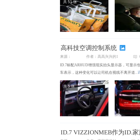
共 51 张
高科技空调控制系统
来源：
作者：高高兴兴的1
ID.7标配ARHUD增强现实抬头显示器，可
车表示，这种变化可以让司机在视线不离开道...
共 5 张
ID.7 VIZZIONMEB作为I