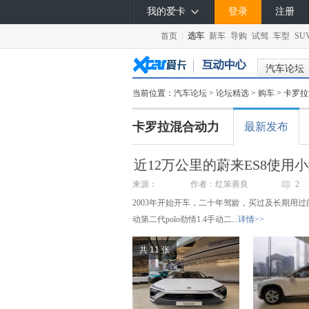
我的爱卡
登录
注册
首页
|
选车
新车
导购
试驾
车型
SU
汽车论坛
当前位置：
汽车论坛
>
论坛精选
>
购车
> 卡罗
卡罗拉混合动力
最新发布
近12万公里的蔚来ES8使用
来源：
作者：红笨善良
2
2003年开始开车，二十年驾龄，买过及长期用过的
动第二代polo劲情1.4手动二...
详情>>
共 11 张