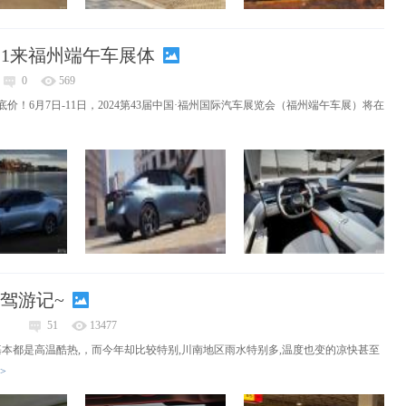
7-11来福州端午车展体
0
569
！6月7日-11日，2024第43届中国·福州国际汽车展览会（福州端午车展）将在
驾游记~
51
13477
候基本都是高温酷热,，而今年却比较特别,川南地区雨水特别多,温度也变的凉快甚至
>