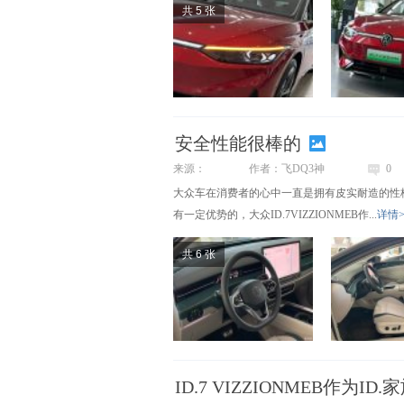
共 5 张
安全性能很棒的
来源：
作者：飞DQ3神
0
大众车在消费者的心中一直是拥有皮实耐造的性
有一定优势的，大众ID.7VIZZIONMEB作...
详情>
共 6 张
ID.7 VIZZIONMEB作为I