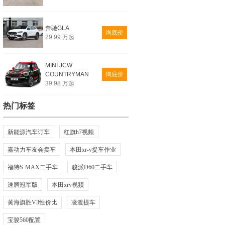
奔驰GLA
询底价
29.99 万起
MINI JCW
COUNTRYMAN
询底价
39.98 万起
热门标签
新能源汽车订车
红旗h7视频
嘉动力车友会卖车
本田xr-v提车作业
福特S-MAX二手车
骏派D60二手车
速腾冠军版
本田xrv视频
黄海旗胜V3性价比
凌渡提车
宝骏560配置