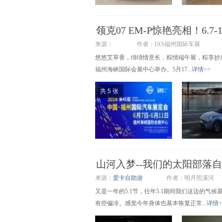
领克07 EM-P惊艳亮相！6.
来源：
作者：IAS福州国际车展
悠悠艾草香，绵绵情意长，粽情端午展，粽享抄底价
福州海峡国际会展中心举办。5月17...
详情>>
共 5 张
山河入梦--我们的太阳部落自
来源：
爱卡自助游
作者：明月照溪河
又是一年的5.1节，往年5.1期间我们这边的气
有些偏冷。感觉今年身体也基本恢复正常...
详情>