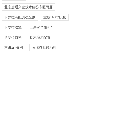
北京运通兴宝技术解答专区两厢
卡罗拉高配怎么区别
宝骏560导航版
卡罗拉双擎
五菱宏光面包车
卡罗拉自动
铃木浪迪配置
本田xr-v配件
黄海旗胜F1油耗