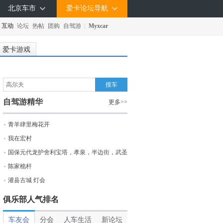
北京车市
爱卡论坛导航
互动
论坛
热帖
团购
自驾游
|
Myxcar
爱卡游戏
自驾游精华
更多>>
青羊肆里梅花开
我在宏村
国保元代龙护舍利宝塔，孝泉，半边街，武圣
陈家桅杆
灌县古城 灯会
俱乐部人气排名
车友会
分会
人车生活
新论坛