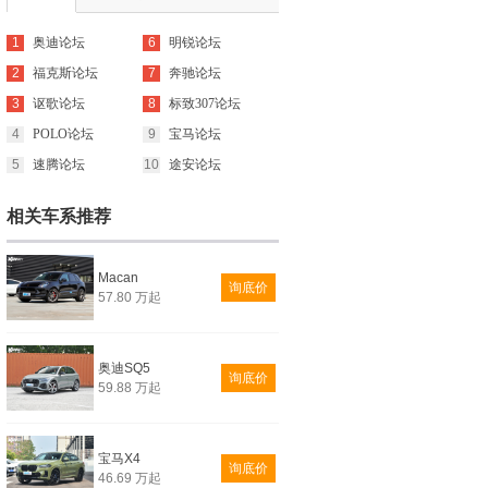
1
奥迪论坛
6
明锐论坛
2
福克斯论坛
7
奔驰论坛
3
讴歌论坛
8
标致307论坛
4
POLO论坛
9
宝马论坛
5
速腾论坛
10
途安论坛
相关车系推荐
Macan
询底价
57.80 万起
奥迪SQ5
询底价
59.88 万起
宝马X4
询底价
46.69 万起