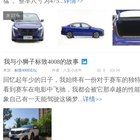
猛”。整车尺寸为475...
详情>>
共 17 张
我与小狮子标致4008的故事
来源：
标致4008论坛
作者：八五小水牛
0
14
回忆起年少的日子，我始终有一份对于赛车的独
看到赛车在电影中飞驰，我都会被它那卓越的性
象自己有一天能驾驶这辆梦...
详情>>