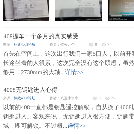
408提车一个多月的真实感受
来源：
标致4008论坛
作者：特夜儿个
0
7
首先在空间上，这次出行我们一家5口人，以前开
长途坐着的人很累，这次完全没有这个顾虑，虽然
够用，2730mm的大轴...
详情>>
4008无钥匙进入心得
来源：
标致4008论坛
作者：八五小水牛
0
26
以前的408一直都是钥匙遥控解锁，自从换了400
钥匙进入。客观来说，无钥匙进入很方便，钥匙
域，即可解锁。不过根...
详情>>