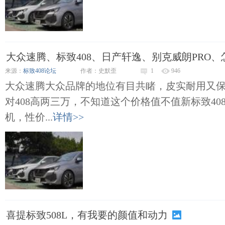
大众速腾、标致408、日产轩逸、别克威朗PRO、
来源：
标致408论坛
作者：史默歪
1
946
大众速腾大众品牌的地位有目共睹，皮实耐用又保值
对408高两三万，不知道这个价格值不值新标致408
机，性价...
详情>>
喜提标致508L，有我要的颜值和动力