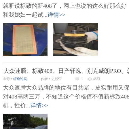
就听说标致的新408了，网上也说的这么好那么好，
和我媳妇一起试...
详情>>
大众速腾、标致408、日产轩逸、别克威朗PRO、
来源：
轩逸论坛
作者：史默歪
1
4633
大众速腾大众品牌的地位有目共睹，皮实耐用又保值
对408高两三万，不知道这个价格值不值新标致408
机，性价...
详情>>