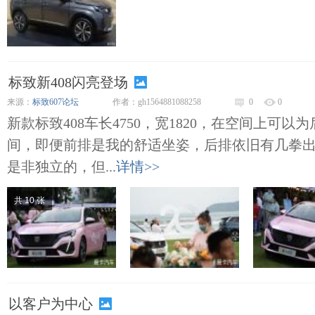
标致新408闪亮登场
来源：
标致607论坛
作者：gh1564881088258
0
0
新款标致408车长4750，宽1820，在空间上可
间，即便前排是我的舒适坐姿，后排依旧有几拳
是非独立的，但...
详情>>
共 10 张
以客户为中心