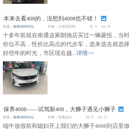
本来去看408的，没想到4008也不错！
来源：
标致4008论坛
作者：小维尼婷婷
0
29
十多年前就在南通这家朗驰店买过一辆菱悦，当
价位不高，性价比高点的代步车，选来选去就选
好些年的时光，市区现在越...
详情>>
保养4008——试驾新408，大狮子遇见小狮子
来源：
标致4008论坛
作者：玫瑰志红
0
15
端午放假前和媳妇开上我们的大狮子4008到店里