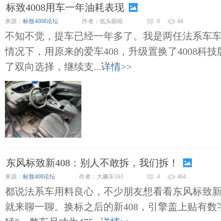
标致4008用车一年油耗表现
来源：
标致4008论坛
作者：低头眼眶
0
44
不知不觉，提车已经一年多了。我是两任法系车
情况下，用原来的爱车408，升级置换了4008科
了双向选择，继续支...
详情>>
东风标致新408：别人不敢拆，我们拆！
来源：
标致408论坛
作者：大飙车163
4
464
都说法系车用料良心，不少朋友想看看东风标致新
就来聊一聊。换标之后的新408，引擎盖上贴有数