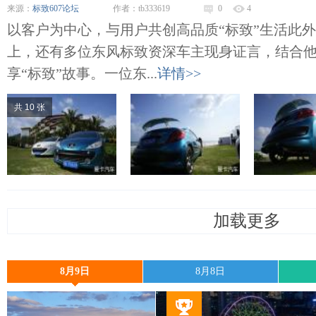
来源：
标致607论坛
作者：tb333619
0
4
以客户为中心，与用户共创高品质“标致”生活此外
上，还有多位东风标致资深车主现身证言，结合
享“标致”故事。一位东...
详情>>
共 10 张
加载更多
8月9日
8月8日