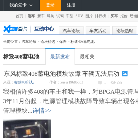
我的爱卡
登录
注册
首页
|
选车
新车
导购
试驾
车型
SUV
图片
排行榜
|
买车
报价
经销
汽车论坛
车友活动
论坛热帖
当前位置：
汽车论坛
>
论坛精选
>
保养
> 标致408蓄电池
标致408蓄电池
最新发布
最相关
东风标致408蓄电池模块故障 车辆无法启动
来源：
标致408论坛
作者：xuser19686553
1
292
我相信许多408的车主和我一样，对BPGA电源管
3年11月份起，电源管理模块故障导致车辆出现各种
管理模块...
详情>>