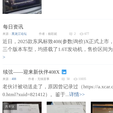
每日资讯
来源：
黑龙江论坛
作者：杨彩妮
2
677
近日，2025款东风标致408(参数|询价)X正式上市
三个版本车型，均搭载了1.6T发动机，售价区间为15.37
>
续弦——迎来新伙伴408X
来源：
408
作者：无钱冒事
50
11035
老伙计被动送走了，原因曾记录过（https://a.xcar.com.cn
0.html?xuid=821412）。鉴于...
详情>>
共 8 张