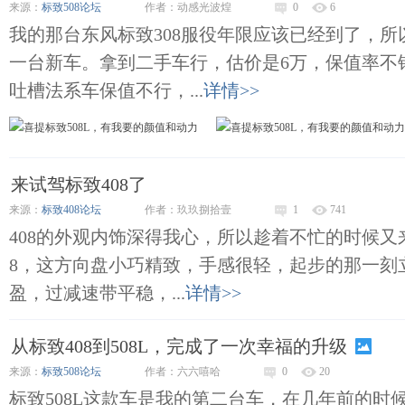
来源：
标致508论坛
作者：动感光波煌
0
6
我的那台东风标致308服役年限应该已经到了，
一台新车。拿到二手车行，估价是6万，保值率不
吐槽法系车保值不行，...
详情>>
来试驾标致408了
来源：
标致408论坛
作者：玖玖捌拾壹
1
741
408的外观内饰深得我心，所以趁着不忙的时候又来
8，这方向盘小巧精致，手感很轻，起步的那一刻
盈，过减速带平稳，...
详情>>
从标致408到508L，完成了一次幸福的升级
来源：
标致508论坛
作者：六六嘻哈
0
20
标致508L这款车是我的第二台车，在几年前的时候