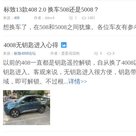
标致13款408 2.0 换车508还是5008？
来源：
408
作者：thlrtv4
1
1483
想换车了，在508和5008之间犹豫。各位车友有参考
4008无钥匙进入心得
来源：
标致4008论坛
作者：委委屈屈狗
0
8
以前的408一直都是钥匙遥控解锁，自从换了400
钥匙进入。客观来说，无钥匙进入很方便，钥匙
域，即可解锁。不过根...
详情>>