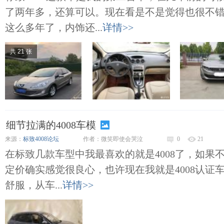
了两年多，还算可以。现在看是不是觉得也很不
这么多年了，内饰还...
详情>>
共 21 张
细节拉满的4008车模
来源：
标致4008论坛
作者：微笑即使会哭泣
0
21
在标致几款车型中我最喜欢的就是4008了，如果不
定价确实感觉很良心，也许现在我就是4008认证车
舒服，从车...
详情>>