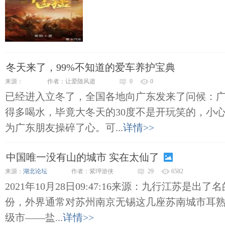
冬天来了，99%不知道的爱车养护宝典
来源：
作者：让爱随风逝
0
0
已经进入立冬了，全国各地向广东发来了问候：
得多喝水，毕竟大冬天的30度不是开玩笑的，小
为广东朋友操碎了心。可...
详情>>
中国唯一没有山的城市 实在太仙了
来源：
湖北论坛
作者：紫玾游侠
29
6582
2021年10月28日09:47:16来源：九行江苏是
份，外界通常对苏州南京无锡这几座苏南城市耳
级市——盐...
详情>>