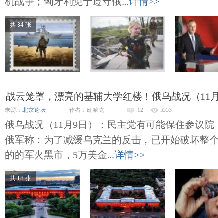
机战争；匈牙利免于遵守俄...
详情>>
共 34 张
战云笼罩，漂亮的基辅大学红楼！俄乌战况（11月
来源：
北京论坛
作者：欧派克
12
5553
俄乌战况（11月9日）：民主党有可能保住参议
俄军称：为了减缓乌克兰的反击，已开始破坏整
的的军火黑市，5万美金...
详情>>
共 18 张