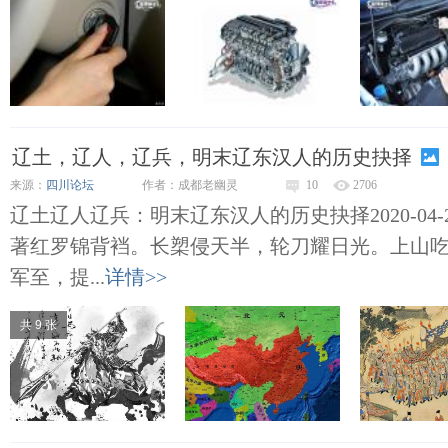
辽土，辽人，辽兵，明末辽东汉人的历史抉择
来源：
四川论坛
作者：成都老幽灵
10
2706
辽土辽人辽兵：明末辽东汉人的历史抉择2020-04-2
著红罗锦背裆。长槊侵天半，轮刀耀日光。上山
军至，提...
详情>>
共 9 张