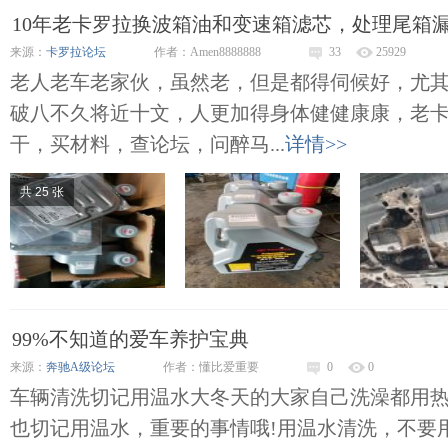
10年老卡罗拉换波箱油和变速箱滤芯，处理尾箱
来源：
卡罗拉论坛
作者：Amen8888888
33
25929
老人老车老家伙，虽然老，但是都得伺候好，尤
破八不久将近十文，人更加得身体健健康康，老
干，买材料，查论坛，问醉马...
详情>>
共 25 张
99%不知道的爱车养护宝典
来源：
奔驰A级论坛
作者：懂比爱重要
0
0
车辆清洗切记用温水大冬天的大家自己洗澡都用热
也切记用温水，重要的事情哦!用温水清洗，不要