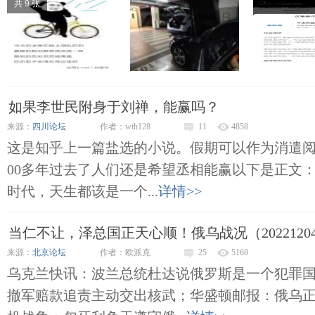
共 9 张
如果李世民附身于刘禅，能赢吗？
来源：
四川论坛
作者：wth128
11
4858
这是知乎上一篇盐选的小说。假期可以作为消遣阅
00多年过去了人们还是希望丞相能赢以下是正文
时代，天生都该是一个...
详情>>
当仁不让，泽总国正天心顺！俄乌战况（2022120
来源：
北京论坛
作者：欧派克
25
5168
乌克兰快讯：波兰总统杜达说俄罗斯是一个犯罪
撤军赔款追责主动交出核武；华盛顿邮报：俄乌