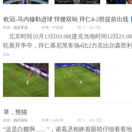
欧冠-马内穆勒进球 悍腰双响 拜仁4-2胜提前出线
来源：
知足常乐
作者：中国虎
1
226
北京时间10月13日03:00(捷克当地时间12日21:00
轮展开争夺，拜仁慕尼黑客场4比2力克比尔森胜利，
>>
草，熊猫
来源：
四川论坛
作者：wth128
1
1212
“这是白貔啊……”，诸葛丞相眯着眼睛仔细看看