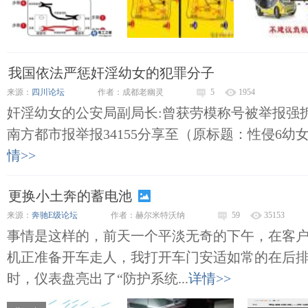
我国依法严惩奸淫幼女的犯罪分子
来源：
四川论坛
作者：成都老幽灵
5
1954
奸淫幼女的公安局副局长:曾获劳模称号被举报强拆2019-1
南方都市报举报34155分享至（原标题：性侵6幼女
情>>
更换小土奔的蓄电池
来源：
奔驰E级论坛
作者：赫尔米特沃纳
59
35153
事情是这样的，前天一个平淡无奇的下午，在客
机正准备开车走人，我打开车门安适如常的在后
时，仪表盘亮出了“防护系统...
详情>>