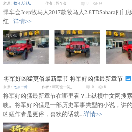
来源：
牧马人论坛
作者：悍车会
0
14
悍车会Jeep牧马人2017款牧马人2.8TDSahara
红...
详情>>
共 8 张
将军好凶猛更俗最新章节 将军好凶猛最新章节
来源：
七加一卦
作者：呵呵也一笑_
0
8
将军好凶猛最新章节在哪里看？上纵横中文网搜
噢。将军好凶猛是一部历史军事类型的小说，讲
凶猛作者是更俗，喜欢的话就...
详情>>