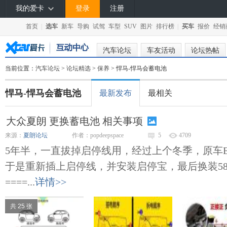
我的爱卡
登录
注册
首页
|
选车
新车
导购
试驾
车型
SUV
图片
排行榜
|
买车
报价
经销
汽车论坛
车友活动
论坛热帖
当前位置：
汽车论坛
>
论坛精选
>
保养
> 悍马-悍马会蓄电池
悍马-悍马会蓄电池
最新发布
最相关
大众夏朗 更换蓄电池 相关事项
来源：
夏朗论坛
作者：popdeepspace
5
4709
5年半，一直拔掉启停线用，经过上个冬季，原车E
于是重新插上启停线，并安装启停宝，最后换装58043
====...
详情>>
共 25 张