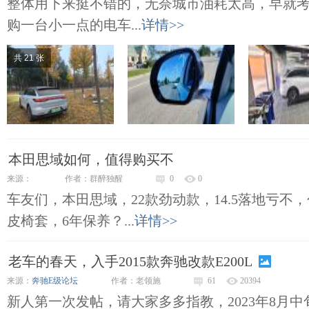
整体用下来挺不错的，无奈城市油耗太高，早就
购一台小一点的电车...
详情>>
共 21 张
本田思域如何，值得购买不
来源：
作者：群醉独醒
0
0
车友们，本田思域，22款劲动款，14.5落地亏不
皮椅套，6年保养？...
详情>>
老车的春天，入手2015款奔驰改款E200L
来源：
奔驰E级论坛
作者：老领施
61
20394
新人第一次发帖，请大家多多指教，2023年8月