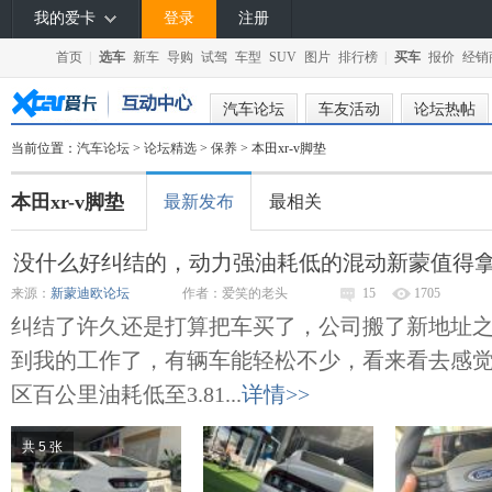
我的爱卡
登录
注册
首页
|
选车
新车
导购
试驾
车型
SUV
图片
排行榜
|
买车
报价
经销
汽车论坛
车友活动
论坛热帖
当前位置：
汽车论坛
>
论坛精选
>
保养
> 本田xr-v脚垫
本田xr-v脚垫
最新发布
最相关
没什么好纠结的，动力强油耗低的混动新蒙值得
来源：
新蒙迪欧论坛
作者：爱笑的老头
15
1705
纠结了许久还是打算把车买了，公司搬了新地址
到我的工作了，有辆车能轻松不少，看来看去感
区百公里油耗低至3.81...
详情>>
共 5 张