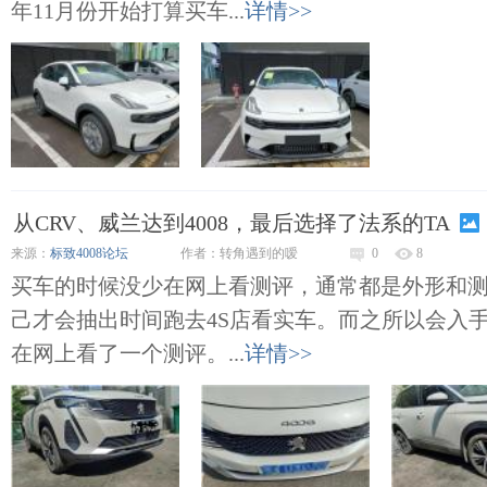
年11月份开始打算买车...
详情>>
从CRV、威兰达到4008，最后选择了法系的TA
来源：
标致4008论坛
作者：转角遇到的嗳
0
8
买车的时候没少在网上看测评，通常都是外形和
己才会抽出时间跑去4S店看实车。而之所以会入手
在网上看了一个测评。...
详情>>