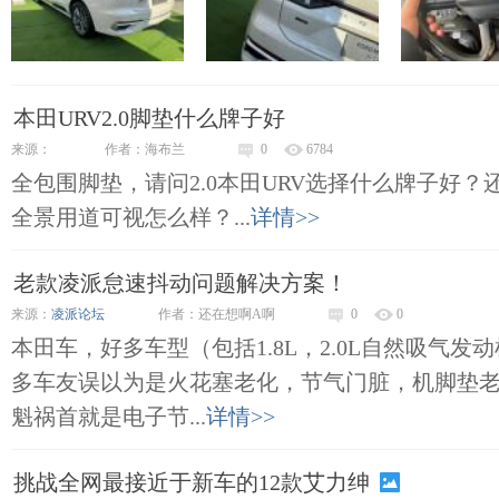
本田URV2.0脚垫什么牌子好
来源：
作者：海布兰
0
6784
全包围脚垫，请问2.0本田URV选择什么牌子好？
全景用道可视怎么样？...
详情>>
老款凌派怠速抖动问题解决方案！
来源：
凌派论坛
作者：还在想啊A啊
0
0
本田车，好多车型（包括1.8L，2.0L自然吸气
多车友误以为是火花塞老化，节气门脏，机脚垫
魁祸首就是电子节...
详情>>
挑战全网最接近于新车的12款艾力绅