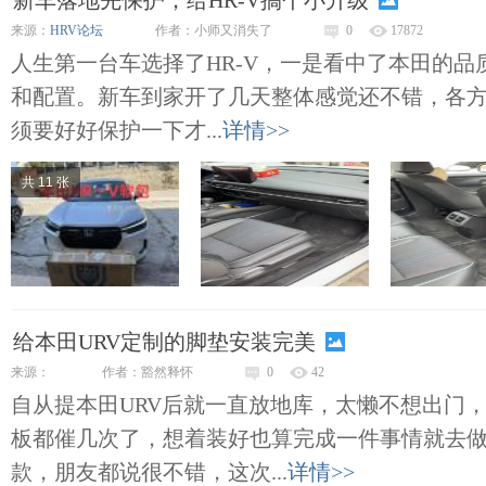
新车落地先保护，给HR-V搞个小升级
来源：
HRV论坛
作者：小师又消失了
0
17872
人生第一台车选择了HR-V，一是看中了本田的品
和配置。新车到家开了几天整体感觉还不错，各
须要好好保护一下才...
详情>>
共 11 张
给本田URV定制的脚垫安装完美
来源：
作者：豁然释怀
0
42
自从提本田URV后就一直放地库，太懒不想出门
板都催几次了，想着装好也算完成一件事情就去
款，朋友都说很不错，这次...
详情>>