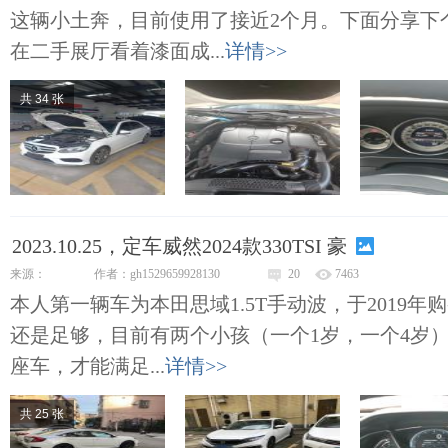
这辆小土奔，目前使用了接近2个月。下面分享下
在二手展厅看着漆面成...
详情>>
共 34 张
2023.10.25，定车威然2024款330TSI 豪
来源：
作者：gh1529659928130
20
7463
本人第一辆车为本田思域1.5T手动波，于2019
还是足够，目前有两个小孩（一个1岁，一个4岁
座车，才能满足...
详情>>
共 25 张