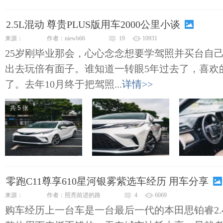
2.5L混动 尊贵PLUS版用车2000公里小谈
来源：
作者：niewb66
19
10931
25岁刚毕业那会，心心念念想要学驾照并买台自
出去玩倍有面子。谁知道一转眼5年过去了，喜欢
了。去年10月终于把驾照...
详情>>
共 5 张
零跑C11尊享610星河银雾紫选车经历 用车分享
来源：
作者：照亮前进的路
4
6069
购车经历上一台车是一台最后一代的本田思铂睿2.4