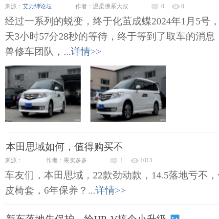
来源：
艾力绅论坛
作者：温柔佛系大叔
0
0
经过一系列的蜕变，终于化茧成蝶2024年1月5号
天3小时57分28秒的等待，终于等到了取车的消
兽修车团队，...
详情>>
本田思域如何，值得购买不
来源：
作者：果实多多
1
1013
车友们，本田思域，22款劲动款，14.5落地亏不
皮椅套，6年保养？...
详情>>