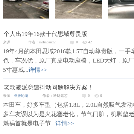
个人出19年16款十代思域尊贵版
来源：
作者：melindaisz2
0
42
19年4月的本田思域2016款1.5T自动尊贵版，一
色，车况优，原厂真皮电动座椅，LED大灯，原厂1
5寸惠威...
详情>>
老款凌派怠速抖动问题解决方案！
来源：
凌派论坛
作者：玲珑紫芯
0
0
本田车，好多车型（包括1.8L，2.0L自然吸气
多车友误以为是火花塞老化，节气门脏，机脚垫
魁祸首就是电子节...
详情>>